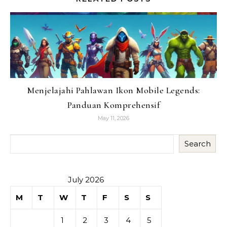
Menjelajahi Pahlawan Ikon Mobile Legends:
Panduan Komprehensif
May 11, 2026
Search
July 2026
M
T
W
T
F
S
S
1
2
3
4
5