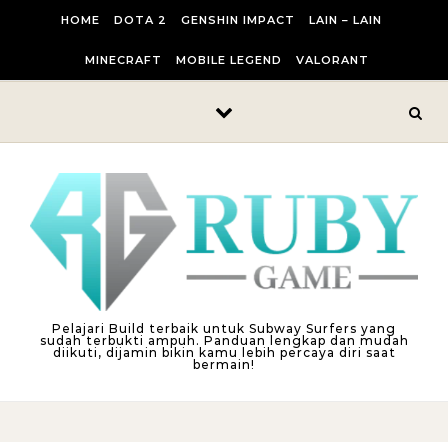
Skip to content
HOME
DOTA 2
GENSHIN IMPACT
LAIN – LAIN
MINECRAFT
MOBILE LEGEND
VALORANT
Pelajari Build terbaik untuk Subway Surfers yang
sudah terbukti ampuh. Panduan lengkap dan mudah
diikuti, dijamin bikin kamu lebih percaya diri saat
bermain!