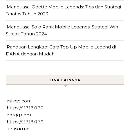
Menguasai Odette Mobile Legends: Tips dan Strategi
Teratas Tahun 2023
Menguasai Solo Rank Mobile Legends: Strategi Win
Streak Tahun 2024
Panduan Lengkap: Cara Top Up Mobile Legend di
DANA dengan Mudah
LINK LAINNYA
asikqq.com
https://117.18.0.36
ahliqq.com
https://117.18.0.39
jurusqq.net