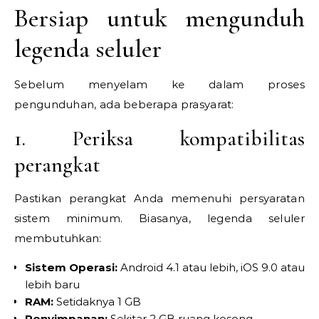
Bersiap untuk mengunduh
legenda seluler
Sebelum menyelam ke dalam proses
pengunduhan, ada beberapa prasyarat:
1. Periksa kompatibilitas
perangkat
Pastikan perangkat Anda memenuhi persyaratan
sistem minimum. Biasanya, legenda seluler
membutuhkan:
Sistem Operasi:
Android 4.1 atau lebih, iOS 9.0 atau
lebih baru
RAM:
Setidaknya 1 GB
Penyimpanan:
Sekitar 2 GB ruang kosong