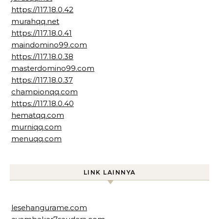
https://117.18.0.42
murahqq.net
https://117.18.0.41
maindomino99.com
https://117.18.0.38
masterdomino99.com
https://117.18.0.37
championqq.com
https://117.18.0.40
hematqq.com
murniqq.com
menuqq.com
LINK LAINNYA
lesehangurame.com