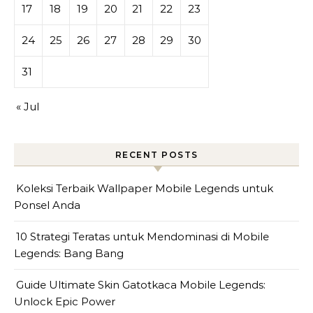
17
18
19
20
21
22
23
24
25
26
27
28
29
30
31
« Jul
RECENT POSTS
Koleksi Terbaik Wallpaper Mobile Legends untuk
Ponsel Anda
10 Strategi Teratas untuk Mendominasi di Mobile
Legends: Bang Bang
Guide Ultimate Skin Gatotkaca Mobile Legends:
Unlock Epic Power