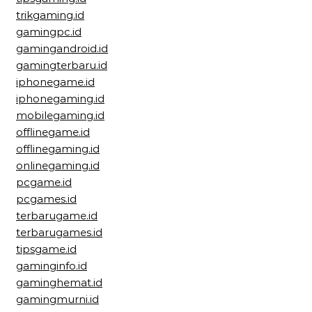
trikgaming.id
gamingpc.id
gamingandroid.id
gamingterbaru.id
iphonegame.id
iphonegaming.id
mobilegaming.id
offlinegame.id
offlinegaming.id
onlinegaming.id
pcgame.id
pcgames.id
terbarugame.id
terbarugames.id
tipsgame.id
gaminginfo.id
gaminghemat.id
gamingmurni.id