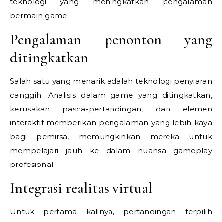
teknologi yang meningkatkan pengalaman
bermain game.
Pengalaman penonton yang
ditingkatkan
Salah satu yang menarik adalah teknologi penyiaran
canggih. Analisis dalam game yang ditingkatkan,
kerusakan pasca-pertandingan, dan elemen
interaktif memberikan pengalaman yang lebih kaya
bagi pemirsa, memungkinkan mereka untuk
mempelajari jauh ke dalam nuansa gameplay
profesional.
Integrasi realitas virtual
Untuk pertama kalinya, pertandingan terpilih