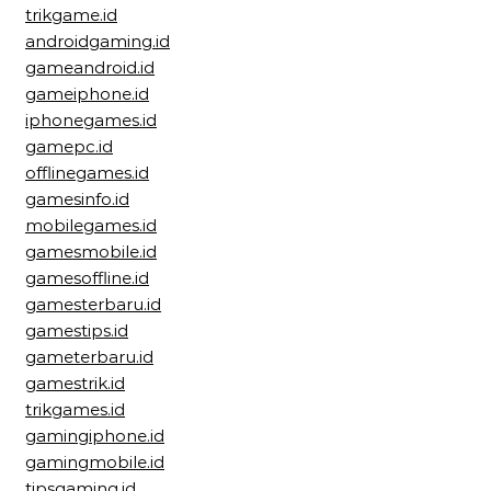
trikgame.id
androidgaming.id
gameandroid.id
gameiphone.id
iphonegames.id
gamepc.id
offlinegames.id
gamesinfo.id
mobilegames.id
gamesmobile.id
gamesoffline.id
gamesterbaru.id
gamestips.id
gameterbaru.id
gamestrik.id
trikgames.id
gamingiphone.id
gamingmobile.id
tipsgaming.id