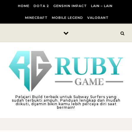
Skip to content
HOME
DOTA 2
GENSHIN IMPACT
LAIN – LAIN
MINECRAFT
MOBILE LEGEND
VALORANT
Pelajari Build terbaik untuk Subway Surfers yang
sudah terbukti ampuh. Panduan lengkap dan mudah
diikuti, dijamin bikin kamu lebih percaya diri saat
bermain!