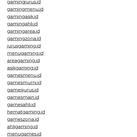
gamingjurus.id
gamingmenu.id
gamingasik.id
gamingahli.id
gamingarea.id
gamingzona.id
jurusgaming.id
menugaming.id
areagaming.id
asikgaming.id
gamesmenu.id
gamesmurni.id
gamesjurus.id
gamesmain.id
gamesahli.id
hematgaming.id
gameszona.id
ahligaming.id
menugames.id