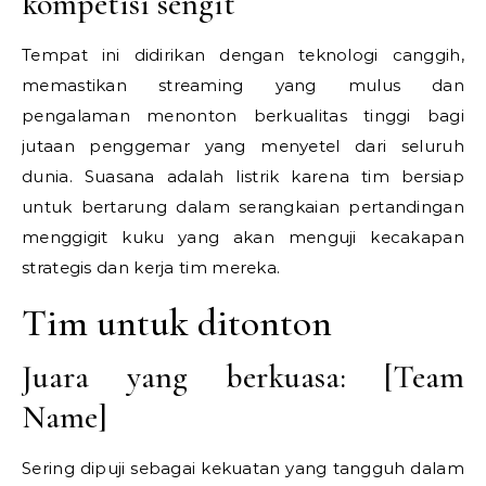
kompetisi sengit
Tempat ini didirikan dengan teknologi canggih,
memastikan streaming yang mulus dan
pengalaman menonton berkualitas tinggi bagi
jutaan penggemar yang menyetel dari seluruh
dunia. Suasana adalah listrik karena tim bersiap
untuk bertarung dalam serangkaian pertandingan
menggigit kuku yang akan menguji kecakapan
strategis dan kerja tim mereka.
Tim untuk ditonton
Juara yang berkuasa: [Team
Name]
Sering dipuji sebagai kekuatan yang tangguh dalam