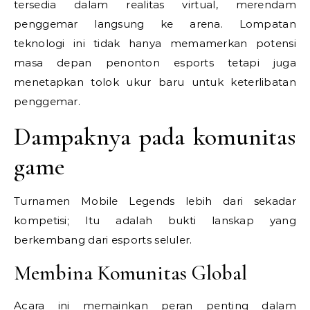
tersedia dalam realitas virtual, merendam
penggemar langsung ke arena. Lompatan
teknologi ini tidak hanya memamerkan potensi
masa depan penonton esports tetapi juga
menetapkan tolok ukur baru untuk keterlibatan
penggemar.
Dampaknya pada komunitas
game
Turnamen Mobile Legends lebih dari sekadar
kompetisi; Itu adalah bukti lanskap yang
berkembang dari esports seluler.
Membina Komunitas Global
Acara ini memainkan peran penting dalam