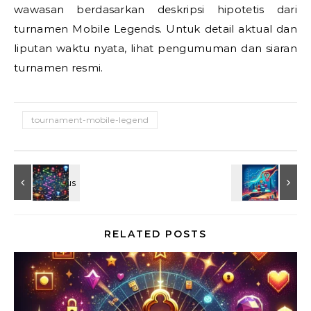
wawasan berdasarkan deskripsi hipotetis dari
turnamen Mobile Legends. Untuk detail aktual dan
liputan waktu nyata, lihat pengumuman dan siaran
turnamen resmi.
tournament-mobile-legend
RELATED POSTS