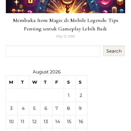
Membuka Item Magic di Mobile Legends: Tips
Penting untuk Gameplay Lebih Baik
May 12, 2026
Search
August 2026
M
T
W
T
F
S
S
1
2
3
4
5
6
7
8
9
10
11
12
13
14
15
16