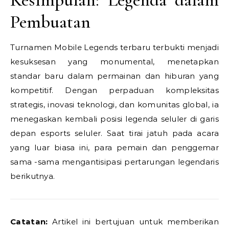
Pembuatan
Turnamen Mobile Legends terbaru terbukti menjadi
kesuksesan yang monumental, menetapkan
standar baru dalam permainan dan hiburan yang
kompetitif. Dengan perpaduan kompleksitas
strategis, inovasi teknologi, dan komunitas global, ia
menegaskan kembali posisi legenda seluler di garis
depan esports seluler. Saat tirai jatuh pada acara
yang luar biasa ini, para pemain dan penggemar
sama -sama mengantisipasi pertarungan legendaris
berikutnya.
Catatan:
Artikel ini bertujuan untuk memberikan