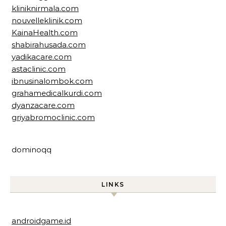
kliniknirmala.com
nouvelleklinik.com
KainaHealth.com
shabirahusada.com
yadikacare.com
astaclinic.com
ibnusinalombok.com
grahamedicalkurdi.com
dyanzacare.com
griyabromoclinic.com
dominoqq
LINKS
androidgame.id