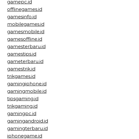
gamepc.id
offlinegames.id
gamesinfo.id
mobilegames.id
gamesmobile.id
gamesoffline.id
gamesterbaru.id
gamestips.id
gameterbaru.id
gamestrik.id
trikgames.id
gamingiphone.id
gamingmobile.id
tipsgaming.id
trikgaming.id
gamingpc.id
gamingandroid.id
gamingterbaru.id
iphonegame.id