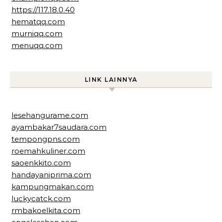
https://117.18.0.40
hematqq.com
murniqq.com
menuqq.com
LINK LAINNYA
lesehangurame.com
ayambakar7saudara.com
tempongpns.com
roemahkuliner.com
saoenkkito.com
handayaniprima.com
kampungmakan.com
luckycatck.com
rmbakoelkita.com