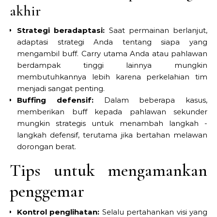
akhir
Strategi beradaptasi:
Saat permainan berlanjut,
adaptasi strategi Anda tentang siapa yang
mengambil buff. Carry utama Anda atau pahlawan
berdampak tinggi lainnya mungkin
membutuhkannya lebih karena perkelahian tim
menjadi sangat penting.
Buffing defensif:
Dalam beberapa kasus,
memberikan buff kepada pahlawan sekunder
mungkin strategis untuk menambah langkah -
langkah defensif, terutama jika bertahan melawan
dorongan berat.
Tips untuk mengamankan
penggemar
Kontrol penglihatan:
Selalu pertahankan visi yang