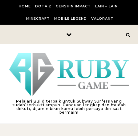
Skip to content
HOME
DOTA 2
GENSHIN IMPACT
LAIN – LAIN
MINECRAFT
MOBILE LEGEND
VALORANT
Pelajari Build terbaik untuk Subway Surfers yang
sudah terbukti ampuh. Panduan lengkap dan mudah
diikuti, dijamin bikin kamu lebih percaya diri saat
bermain!