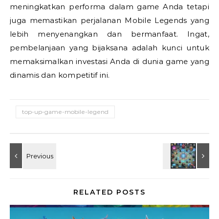
meningkatkan performa dalam game Anda tetapi
juga memastikan perjalanan Mobile Legends yang
lebih menyenangkan dan bermanfaat. Ingat,
pembelanjaan yang bijaksana adalah kunci untuk
memaksimalkan investasi Anda di dunia game yang
dinamis dan kompetitif ini.
top-up-game-mobile-legend
RELATED POSTS