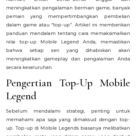
meningkatkan pengalaman bermain game, banyak
pemain yang mempertimbangkan pembelian
dalam game atau “top-up”. Artikel ini memberikan
panduan mendalam tentang cara memaksimalkan
nilai top-up Mobile Legend Anda, memastikan
bahwa setiap sen yang dihabiskan akan
meningkatkan gameplay dan pengalaman Anda
secara keseluruhan.
Pengertian Top-Up Mobile
Legend
Sebelum mendalami strategi, penting untuk
memahami apa saja yang dimaksud dengan top-
up. Top-up di Mobile Legends biasanya melibatkan