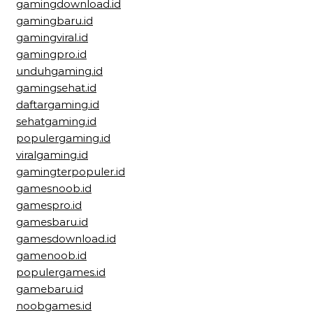
gamingdownload.id
gamingbaru.id
gamingviral.id
gamingpro.id
unduhgaming.id
gamingsehat.id
daftargaming.id
sehatgaming.id
populergaming.id
viralgaming.id
gamingterpopuler.id
gamesnoob.id
gamespro.id
gamesbaru.id
gamesdownload.id
gamenoob.id
populergames.id
gamebaru.id
noobgames.id