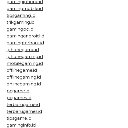
gamingiphone.id
gamingmobile.id
tipsgaming.id
trikgaming.id
gamingpc.id
gamingandroid.id
gamingterbaru.id
iphonegame.id
iphonegaming.id
mobilegaming.id
offlinegame.id
offlinegaming.id
onlinegaming.id
pcgame.id
pcgames.id
terbarugame.id
terbarugames.id
tipsgame.id
gaminginfo.id