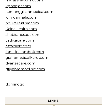
mitrasehatklinik.com
kpbanjar.com
kemanggisanmedical.com
kliniknirmala.com
nouvelleklinik.com
KainaHealth.com
shabirahusada.com
yadikacare.com
astaclinic.com
ibnusinalombok.com
grahamedicalkurdi.com
dyanzacare.com
griyabromoclinic.com
dominoqq
LINKS