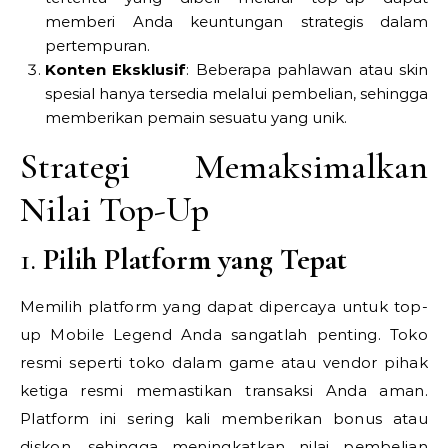
memberi Anda keuntungan strategis dalam
pertempuran.
Konten Eksklusif
: Beberapa pahlawan atau skin
spesial hanya tersedia melalui pembelian, sehingga
memberikan pemain sesuatu yang unik.
Strategi Memaksimalkan
Nilai Top-Up
1.
Pilih Platform yang Tepat
Memilih platform yang dapat dipercaya untuk top-
up Mobile Legend Anda sangatlah penting. Toko
resmi seperti toko dalam game atau vendor pihak
ketiga resmi memastikan transaksi Anda aman.
Platform ini sering kali memberikan bonus atau
diskon, sehingga meningkatkan nilai pembelian