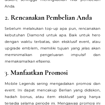
Anda.
2.
Rencanakan Pembelian Anda
Sebelum melakukan top-up apa pun, rencanakan
kebutuhan Diamond untuk apa. Baik untuk hero
dengan waktu terbatas, skin eksklusif event, atau
upgrade emblem, memiliki tujuan yang jelas akan
meminimalkan pengeluaran impulsif dan
memaksimalkan efisiensi.
3.
Manfaatkan Promosi
Mobile Legends sering mengadakan promosi dan
event. Ini dapat mencakup Berlian yang didiskon,
hadiah bonus, atau item eksklusif yang hanya
tersedia selama periode ini. Mengawasi promosi ini