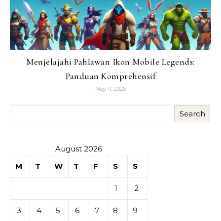
Menjelajahi Pahlawan Ikon Mobile Legends:
Panduan Komprehensif
May 11, 2026
Search
August 2026
M
T
W
T
F
S
S
1
2
3
4
5
6
7
8
9