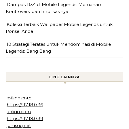
Dampak R34 di Mobile Legends: Memahami
Kontroversi dan Implikasinya
Koleksi Terbaik Wallpaper Mobile Legends untuk
Ponsel Anda
10 Strategi Teratas untuk Mendominasi di Mobile
Legends: Bang Bang
LINK LAINNYA
asikqq.com
https://117.18.0.36
ahliqq.com
https://117.18.0.39
jurusqq.net