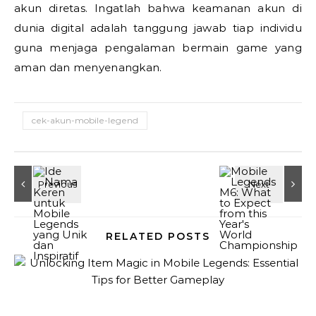
akun diretas. Ingatlah bahwa keamanan akun di
dunia digital adalah tanggung jawab tiap individu
guna menjaga pengalaman bermain game yang
aman dan menyenangkan.
cek-akun-mobile-legend
RELATED POSTS