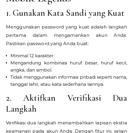
1. Gunakan Kata Sandi yang Kuat
Menggunakan password yang kuat adalah langkah
pertama dalam mengamankan akun Anda.
Pastikan password yang Anda buat:
Minimal 12 karakter.
Mengandung kombinasi huruf besar, huruf kecil,
angka, dan simbol.
Tidak menggunakan informasi pribadi seperti nama,
tanggal lahir, atau kata sederhana lainnya.
2. Aktifkan Verifikasi Dua
Langkah
Verifikasi dua langkah menambahkan lapisan ekstra
keamanan pada akun Anda. Dengan fitur ini, selain