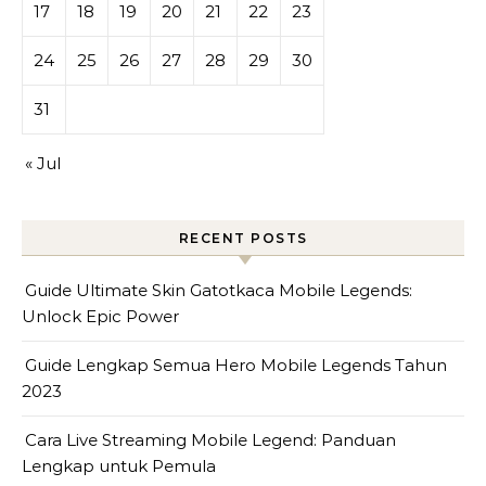
17
18
19
20
21
22
23
24
25
26
27
28
29
30
31
« Jul
RECENT POSTS
Guide Ultimate Skin Gatotkaca Mobile Legends:
Unlock Epic Power
Guide Lengkap Semua Hero Mobile Legends Tahun
2023
Cara Live Streaming Mobile Legend: Panduan
Lengkap untuk Pemula