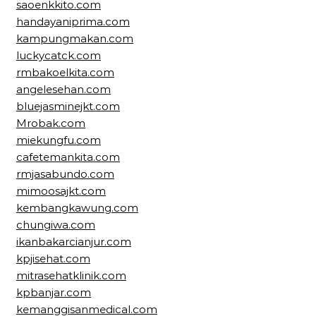
saoenkkito.com
handayaniprima.com
kampungmakan.com
luckycatck.com
rmbakoelkita.com
angelesehan.com
bluejasminejkt.com
Mrobak.com
miekungfu.com
cafetemankita.com
rmjasabundo.com
mimoosajkt.com
kembangkawung.com
chungiwa.com
ikanbakarcianjur.com
kpjisehat.com
mitrasehatklinik.com
kpbanjar.com
kemanggisanmedical.com