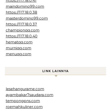
https://117.18.0.41
maindomino99.com
https://117.18.0.38
masterdomino99.com
https://117.18.0.37
championqq.com
https://117.18.0.40
hematqq.com
murniqq.com
menuqq.com
LINK LAINNYA
lesehangurame.com
ayambakar7saudara.com
tempongpns.com
roemahkuliner.com