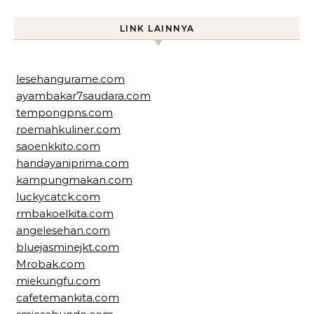
LINK LAINNYA
lesehangurame.com
ayambakar7saudara.com
tempongpns.com
roemahkuliner.com
saoenkkito.com
handayaniprima.com
kampungmakan.com
luckycatck.com
rmbakoelkita.com
angelesehan.com
bluejasminejkt.com
Mrobak.com
miekungfu.com
cafetemankita.com