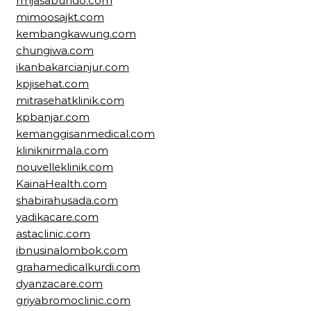
rmjasabundo.com
mimoosajkt.com
kembangkawung.com
chungiwa.com
ikanbakarcianjur.com
kpjisehat.com
mitrasehatklinik.com
kpbanjar.com
kemanggisanmedical.com
kliniknirmala.com
nouvelleklinik.com
KainaHealth.com
shabirahusada.com
yadikacare.com
astaclinic.com
ibnusinalombok.com
grahamedicalkurdi.com
dyanzacare.com
griyabromoclinic.com