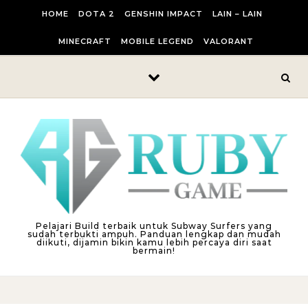
Skip to content
HOME
DOTA 2
GENSHIN IMPACT
LAIN – LAIN
MINECRAFT
MOBILE LEGEND
VALORANT
Pelajari Build terbaik untuk Subway Surfers yang
sudah terbukti ampuh. Panduan lengkap dan mudah
diikuti, dijamin bikin kamu lebih percaya diri saat
bermain!