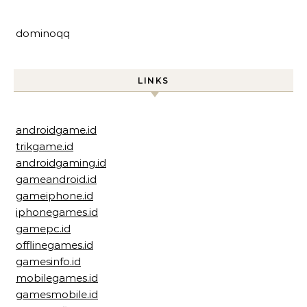
dominoqq
LINKS
androidgame.id
trikgame.id
androidgaming.id
gameandroid.id
gameiphone.id
iphonegames.id
gamepc.id
offlinegames.id
gamesinfo.id
mobilegames.id
gamesmobile.id