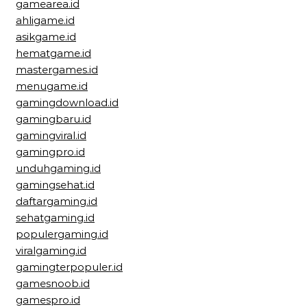
gamearea.id
ahligame.id
asikgame.id
hematgame.id
mastergames.id
menugame.id
gamingdownload.id
gamingbaru.id
gamingviral.id
gamingpro.id
unduhgaming.id
gamingsehat.id
daftargaming.id
sehatgaming.id
populergaming.id
viralgaming.id
gamingterpopuler.id
gamesnoob.id
gamespro.id