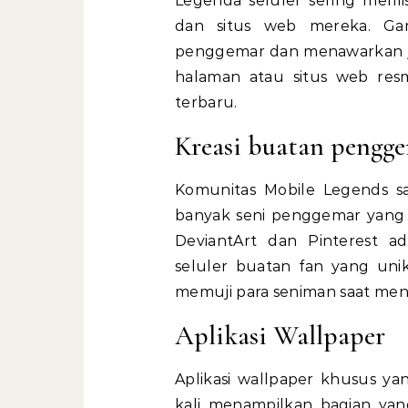
Legenda seluler sering merili
dan situs web mereka. Ga
penggemar dan menawarkan jam
halaman atau situs web resm
terbaru.
Kreasi buatan pengg
Komunitas Mobile Legends sa
banyak seni penggemar yang 
DeviantArt dan Pinterest a
seluler buatan fan yang unik
memuji para seniman saat me
Aplikasi Wallpaper
Aplikasi wallpaper khusus yan
kali menampilkan bagian yan