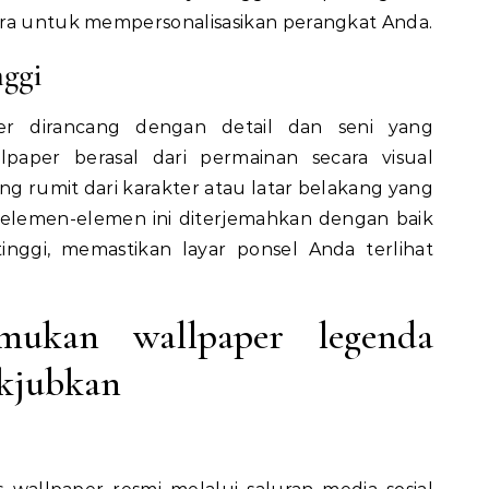
ara untuk mempersonalisasikan perangkat Anda.
nggi
ler dirancang dengan detail dan seni yang
aper berasal dari permainan secara visual
ang rumit dari karakter atau latar belakang yang
 elemen-elemen ini diterjemahkan dengan baik
tinggi, memastikan layar ponsel Anda terlihat
ukan wallpaper legenda
akjubkan