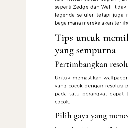
seperti Zedge dan Walli tida
legenda seluler tetapi juga
bagaimana mereka akan terliha
Tips untuk memili
yang sempurna
Pertimbangkan resol
Untuk memastikan wallpaper A
yang cocok dengan resolusi po
pada satu perangkat dapat t
cocok.
Pilih gaya yang men