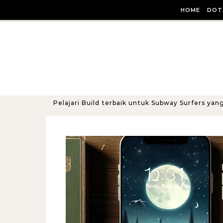
Skip to content
HOME
DOT
Pelajari Build terbaik untuk Subway Surfers yan