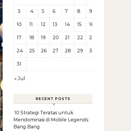
3
4
5
6
7
8
9
10
11
12
13
14
15
16
17
18
19
20
21
22
23
24
25
26
27
28
29
30
31
« Jul
RECENT POSTS
10 Strategi Teratas untuk
Mendominasi di Mobile Legends:
Bang Bang