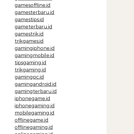
gamesoffline.id
gamesterbaru.id
gamestips.id
gameterbaru.id
gamestrik.id
trikgames.id
gamingiphone.id
gamingmobile.id
tipsgaming.id
trikgaming.id
gamingpc.id
gamingandroid.id
gamingterbaru.id
iphonegame.id
iphonegaming.id
mobilegaming.id
offlinegame.id
offlinegaming.id