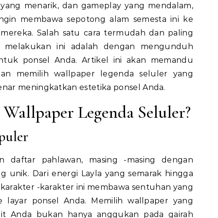
er yang menarik, dan gameplay yang mendalam,
ingin membawa sepotong alam semesta ini ke
 mereka. Salah satu cara termudah dan paling
uk melakukan ini adalah dengan mengunduh
ntuk ponsel Anda. Artikel ini akan memandu
n memilih wallpaper legenda seluler yang
nar meningkatkan estetika ponsel Anda.
Wallpaper Legenda Seluler?
puler
n daftar pahlawan, masing -masing dengan
g unik. Dari energi Layla yang semarak hingga
 karakter -karakter ini membawa sentuhan yang
 layar ponsel Anda. Memilih wallpaper yang
rit Anda bukan hanya anggukan pada gairah