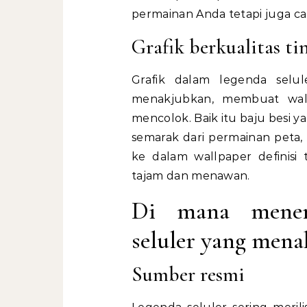
permainan Anda tetapi juga c
Grafik berkualitas ti
Grafik dalam legenda selu
menakjubkan, membuat wallp
mencolok. Baik itu baju besi y
semarak dari permainan peta,
ke dalam wallpaper definisi 
tajam dan menawan.
Di mana menem
seluler yang men
Sumber resmi