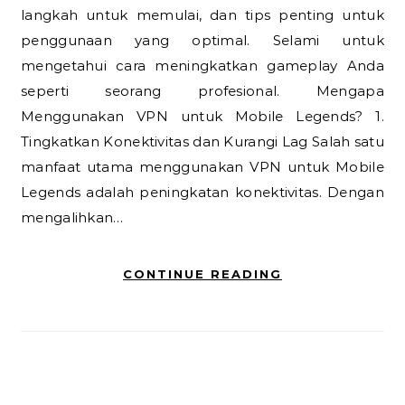
langkah untuk memulai, dan tips penting untuk
penggunaan yang optimal. Selami untuk
mengetahui cara meningkatkan gameplay Anda
seperti seorang profesional. Mengapa
Menggunakan VPN untuk Mobile Legends? 1.
Tingkatkan Konektivitas dan Kurangi Lag Salah satu
manfaat utama menggunakan VPN untuk Mobile
Legends adalah peningkatan konektivitas. Dengan
mengalihkan…
CONTINUE READING