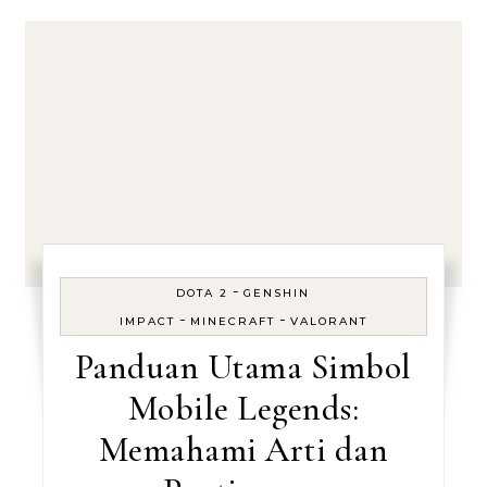
-
DOTA 2
GENSHIN
-
-
IMPACT
MINECRAFT
VALORANT
Panduan Utama Simbol
Mobile Legends:
Memahami Arti dan