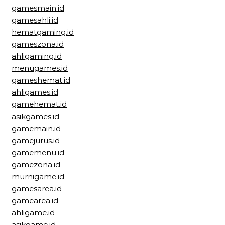
gamesmain.id
gamesahli.id
hematgaming.id
gameszona.id
ahligaming.id
menugames.id
gameshemat.id
ahligames.id
gamehemat.id
asikgames.id
gamemain.id
gamejurus.id
gamemenu.id
gamezona.id
murnigame.id
gamesarea.id
gamearea.id
ahligame.id
asikgame.id