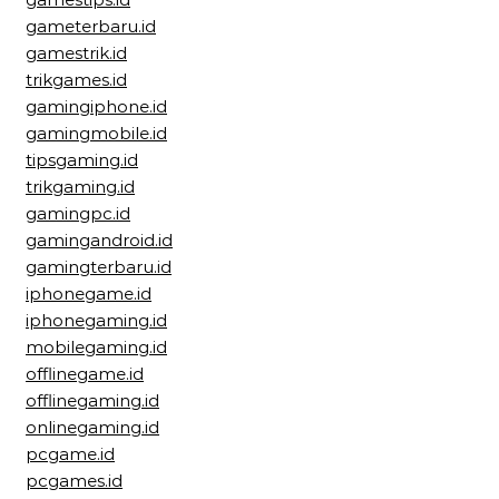
gameterbaru.id
gamestrik.id
trikgames.id
gamingiphone.id
gamingmobile.id
tipsgaming.id
trikgaming.id
gamingpc.id
gamingandroid.id
gamingterbaru.id
iphonegame.id
iphonegaming.id
mobilegaming.id
offlinegame.id
offlinegaming.id
onlinegaming.id
pcgame.id
pcgames.id