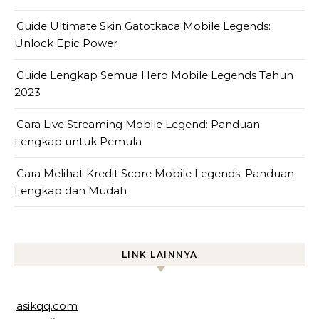
Guide Ultimate Skin Gatotkaca Mobile Legends:
Unlock Epic Power
Guide Lengkap Semua Hero Mobile Legends Tahun
2023
Cara Live Streaming Mobile Legend: Panduan
Lengkap untuk Pemula
Cara Melihat Kredit Score Mobile Legends: Panduan
Lengkap dan Mudah
LINK LAINNYA
asikqq.com