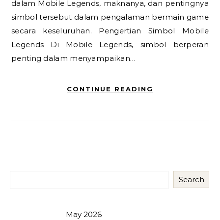
dalam Mobile Legends, maknanya, dan pentingnya
simbol tersebut dalam pengalaman bermain game
secara keseluruhan. Pengertian Simbol Mobile
Legends Di Mobile Legends, simbol berperan
penting dalam menyampaikan…
CONTINUE READING
Search
May 2026