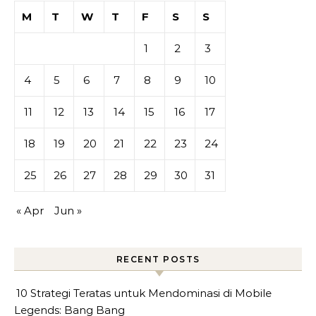
M
T
W
T
F
S
S
1
2
3
4
5
6
7
8
9
10
11
12
13
14
15
16
17
18
19
20
21
22
23
24
25
26
27
28
29
30
31
« Apr
Jun »
RECENT POSTS
10 Strategi Teratas untuk Mendominasi di Mobile
Legends: Bang Bang