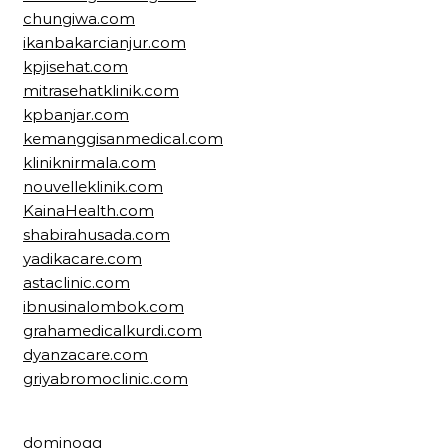
chungiwa.com
ikanbakarcianjur.com
kpjisehat.com
mitrasehatklinik.com
kpbanjar.com
kemanggisanmedical.com
kliniknirmala.com
nouvelleklinik.com
KainaHealth.com
shabirahusada.com
yadikacare.com
astaclinic.com
ibnusinalombok.com
grahamedicalkurdi.com
dyanzacare.com
griyabromoclinic.com
dominoqq