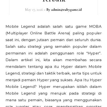
May 17, 2026
- By
admin@rubygame.id
Mobile Legend adalah salah satu game MOBA
(Multiplayer Online Battle Arena) paling populer
saat ini, dengan jutaan pemain dari seluruh dunia.
Salah satu strategi yang semakin populer dalam
permainan ini adalah penggunaan role “Hyper”.
Dalam artikel ini, kita akan membahas secara
mendalam tentang apa itu Hyper dalam Mobile
Legend, strategi dan taktik terbaik, serta tips untuk
menjadi pemain Hyper yang sukses. Apa Itu Hyper
Mobile Legend? Hyper merupakan istilah dalam
Mobile Legend yang merujuk pada strategi di
mana satu pemain, biasanya yang menggunakan
role jungler atau core, mendapatkan prioritas