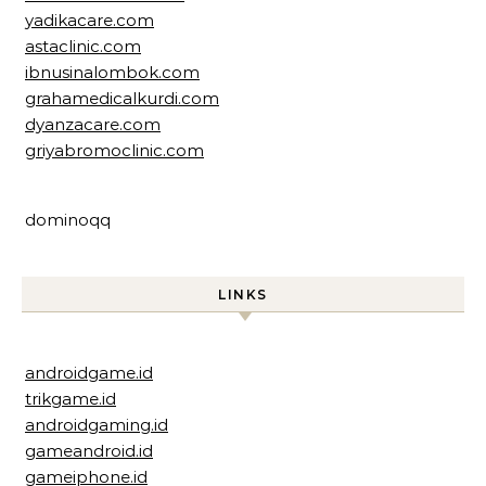
yadikacare.com
astaclinic.com
ibnusinalombok.com
grahamedicalkurdi.com
dyanzacare.com
griyabromoclinic.com
dominoqq
LINKS
androidgame.id
trikgame.id
androidgaming.id
gameandroid.id
gameiphone.id