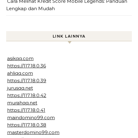
Cara Melihat Kredit Score Mobile Legends: Panduan
Lengkap dan Mudah
LINK LAINNYA
asikqq.com
https://117.18.0.36
ahliqq.com
https://117.18.0.39
jurusqq.net
https://117.18.0.42
murahqq.net
https://117.18.0.41
maindomino99.com
https://117.18.0.38
masterdomino99.com