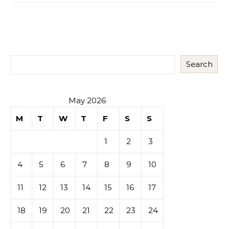
Search
May 2026
M
T
W
T
F
S
S
1
2
3
4
5
6
7
8
9
10
11
12
13
14
15
16
17
18
19
20
21
22
23
24