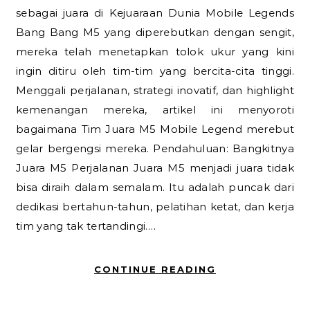
sebagai juara di Kejuaraan Dunia Mobile Legends
Bang Bang M5 yang diperebutkan dengan sengit,
mereka telah menetapkan tolok ukur yang kini
ingin ditiru oleh tim-tim yang bercita-cita tinggi.
Menggali perjalanan, strategi inovatif, dan highlight
kemenangan mereka, artikel ini menyoroti
bagaimana Tim Juara M5 Mobile Legend merebut
gelar bergengsi mereka. Pendahuluan: Bangkitnya
Juara M5 Perjalanan Juara M5 menjadi juara tidak
bisa diraih dalam semalam. Itu adalah puncak dari
dedikasi bertahun-tahun, pelatihan ketat, dan kerja
tim yang tak tertandingi.…
CONTINUE READING