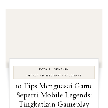
-
DOTA 2
GENSHIN
-
-
IMPACT
MINECRAFT
VALORANT
10 Tips Menguasai Game
Seperti Mobile Legends:
Tingkatkan Gameplay