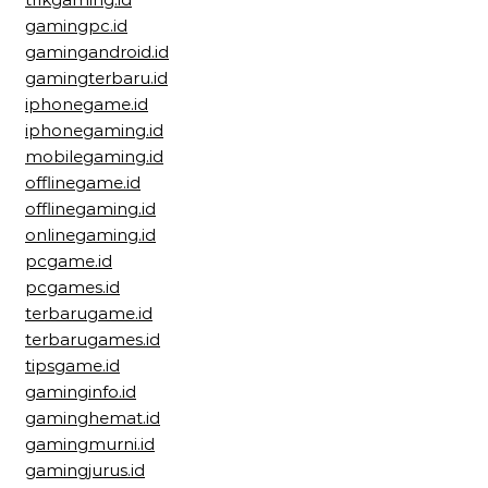
gamingpc.id
gamingandroid.id
gamingterbaru.id
iphonegame.id
iphonegaming.id
mobilegaming.id
offlinegame.id
offlinegaming.id
onlinegaming.id
pcgame.id
pcgames.id
terbarugame.id
terbarugames.id
tipsgame.id
gaminginfo.id
gaminghemat.id
gamingmurni.id
gamingjurus.id