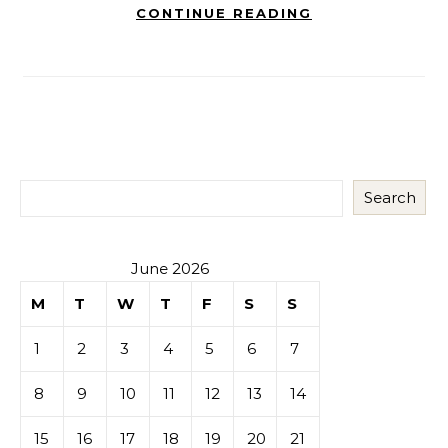
CONTINUE READING
Search
June 2026
M
T
W
T
F
S
S
1
2
3
4
5
6
7
8
9
10
11
12
13
14
15
16
17
18
19
20
21