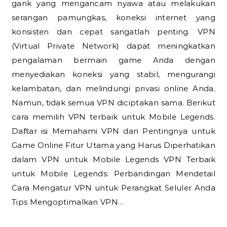
gank yang mengancam nyawa atau melakukan
serangan pamungkas, koneksi internet yang
konsisten dan cepat sangatlah penting. VPN
(Virtual Private Network) dapat meningkatkan
pengalaman bermain game Anda dengan
menyediakan koneksi yang stabil, mengurangi
kelambatan, dan melindungi privasi online Anda.
Namun, tidak semua VPN diciptakan sama. Berikut
cara memilih VPN terbaik untuk Mobile Legends.
Daftar isi Memahami VPN dan Pentingnya untuk
Game Online Fitur Utama yang Harus Diperhatikan
dalam VPN untuk Mobile Legends VPN Terbaik
untuk Mobile Legends: Perbandingan Mendetail
Cara Mengatur VPN untuk Perangkat Seluler Anda
Tips Mengoptimalkan VPN…