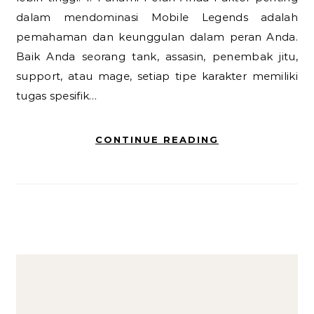
dalam mendominasi Mobile Legends adalah
pemahaman dan keunggulan dalam peran Anda.
Baik Anda seorang tank, assasin, penembak jitu,
support, atau mage, setiap tipe karakter memiliki
tugas spesifik…
CONTINUE READING