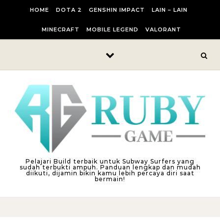
Skip to content
HOME
DOTA 2
GENSHIN IMPACT
LAIN – LAIN
MINECRAFT
MOBILE LEGEND
VALORANT
Pelajari Build terbaik untuk Subway Surfers yang
sudah terbukti ampuh. Panduan lengkap dan mudah
diikuti, dijamin bikin kamu lebih percaya diri saat
bermain!