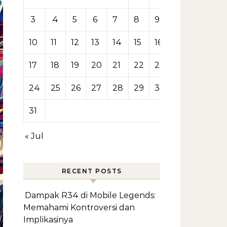
3
4
5
6
7
8
9
10
11
12
13
14
15
16
17
18
19
20
21
22
23
24
25
26
27
28
29
30
31
« Jul
RECENT POSTS
Dampak R34 di Mobile Legends:
Memahami Kontroversi dan
Implikasinya