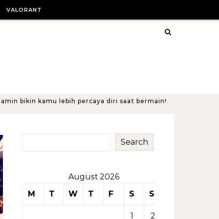
VALORANT
amin bikin kamu lebih percaya diri saat bermain!
Search
August 2026
M
T
W
T
F
S
S
1
2