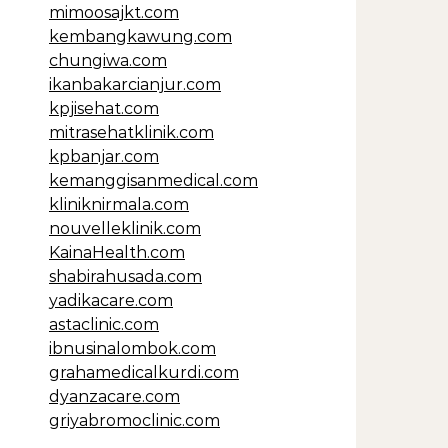
mimoosajkt.com
kembangkawung.com
chungiwa.com
ikanbakarcianjur.com
kpjisehat.com
mitrasehatklinik.com
kpbanjar.com
kemanggisanmedical.com
kliniknirmala.com
nouvelleklinik.com
KainaHealth.com
shabirahusada.com
yadikacare.com
astaclinic.com
ibnusinalombok.com
grahamedicalkurdi.com
dyanzacare.com
griyabromoclinic.com