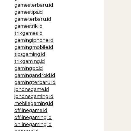
gamesterbaru.id
gamestips.id
gameterbaru.id
gamestrik.id
trikgames.id
gamingiphone.id
gamingmobile.id
tipsgaming.id
trikgaming.id
gamingpc.id
gamingandroid.id
gamingterbaru.id
iphonegame.id
iphonegaming.id
mobilegaming.id
offlinegame.id
offlinegaming.id
onlinegaming.id