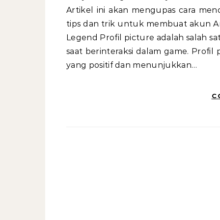
Artikel ini akan mengupas cara mend
tips dan trik untuk membuat akun An
Legend Profil picture adalah salah sa
saat berinteraksi dalam game. Profi
yang positif dan menunjukkan…
C