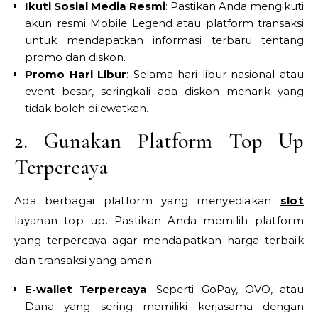
Ikuti Sosial Media Resmi
: Pastikan Anda mengikuti
akun resmi Mobile Legend atau platform transaksi
untuk mendapatkan informasi terbaru tentang
promo dan diskon.
Promo Hari Libur
: Selama hari libur nasional atau
event besar, seringkali ada diskon menarik yang
tidak boleh dilewatkan.
2. Gunakan Platform Top Up
Terpercaya
Ada berbagai platform yang menyediakan
slot
layanan top up. Pastikan Anda memilih platform
yang terpercaya agar mendapatkan harga terbaik
dan transaksi yang aman:
E-wallet Terpercaya
: Seperti GoPay, OVO, atau
Dana yang sering memiliki kerjasama dengan