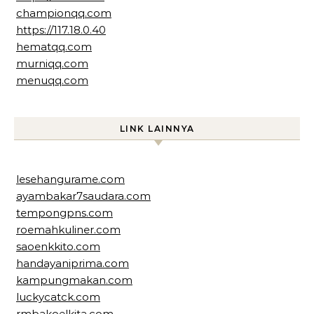
championqq.com
https://117.18.0.40
hematqq.com
murniqq.com
menuqq.com
LINK LAINNYA
lesehangurame.com
ayambakar7saudara.com
tempongpns.com
roemahkuliner.com
saoenkkito.com
handayaniprima.com
kampungmakan.com
luckycatck.com
rmbakoelkita.com