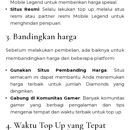
Mobile Legend untuk memberikan harga spesial.
Situs Resmi
: Selalu lakukan top up melalui situs
resmi atau partner resmi Mobile Legend untuk
menghindari penipuan.
3. Bandingkan harga
Sebelum melakukan pembelian, ada baiknya untuk
membandingkan harga dari beberapa platform:
Gunakan Situs Pembanding Harga
: Situs
semacam ini dapat membantu Anda menemukan
harga terbaik untuk jumlah Diamonds yang
diinginkan.
Gabung di Komunitas Gamer
: Banyak komunitas
gamer yang berbagi pengalaman dan tips
mengenai tempat dan waktu terbaik untuk top up.
4. Waktu Top Up yang Tepat