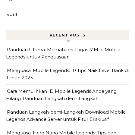
« Jul
RECENT POSTS
Panduan Utama: Memahami Tugas MM di Mobile
Legends untuk Penguasaan
Menguasai Mobile Legends: 10 Tips Naik Level Rank di
Tahun 2023
Cara Memulihkan ID Mobile Legends Anda yang
Hilang: Panduan Langkah demi Langkah
Panduan Langkah-demi-Langkah Download Mobile
Legends Advance Server untuk Fitur Eksklusif
Menguasai Hero Nana Mobile Legends: Tips dan