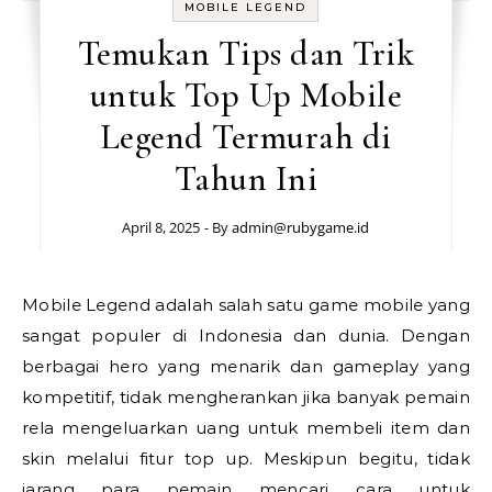
MOBILE LEGEND
Temukan Tips dan Trik
untuk Top Up Mobile
Legend Termurah di
Tahun Ini
April 8, 2025
- By
admin@rubygame.id
Mobile Legend adalah salah satu game mobile yang
sangat populer di Indonesia dan dunia. Dengan
berbagai hero yang menarik dan gameplay yang
kompetitif, tidak mengherankan jika banyak pemain
rela mengeluarkan uang untuk membeli item dan
skin melalui fitur top up. Meskipun begitu, tidak
jarang para pemain mencari cara untuk