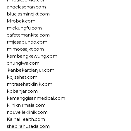
angelesehan.com
bluejasminejkt.com
Mrobak.com
miekungfu.com
cafetemankita.com
rmjasabundo.com
mimoosajkt.com
kembangkawung.com
chungiwa.com
ikanbakarcianjur.com
kpjisehat.com
mitrasehatklinik.com
kpbanjar.com
kemanggisanmedical.com
kliniknirmala.com
nouvelleklinik.com
KainaHealth.com
shabirahusada.com