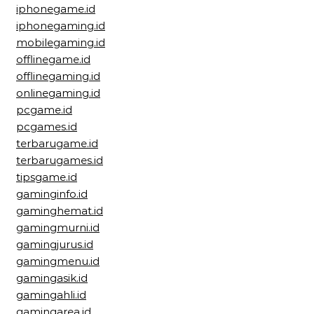
iphonegame.id
iphonegaming.id
mobilegaming.id
offlinegame.id
offlinegaming.id
onlinegaming.id
pcgame.id
pcgames.id
terbarugame.id
terbarugames.id
tipsgame.id
gaminginfo.id
gaminghemat.id
gamingmurni.id
gamingjurus.id
gamingmenu.id
gamingasik.id
gamingahli.id
gamingarea.id